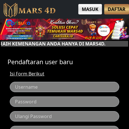
MASUK
DAFTAR
IH KEMENANGAN ANDA HANYA DI MARS4D.
Pendaftaran user baru
Isi Form Berikut