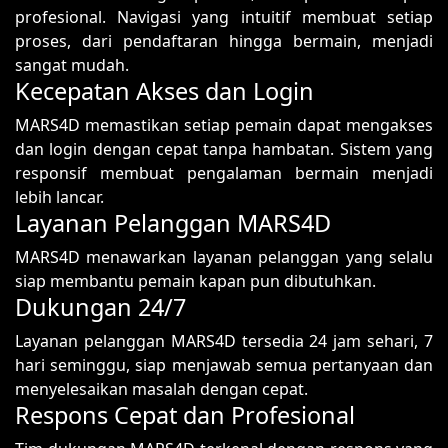
profesional. Navigasi yang intuitif membuat setiap
proses, dari pendaftaran hingga bermain, menjadi
sangat mudah.
Kecepatan Akses dan Login
MARS4D memastikan setiap pemain dapat mengakses
dan login dengan cepat tanpa hambatan. Sistem yang
responsif membuat pengalaman bermain menjadi
lebih lancar.
Layanan Pelanggan MARS4D
MARS4D menawarkan layanan pelanggan yang selalu
siap membantu pemain kapan pun dibutuhkan.
Dukungan 24/7
Layanan pelanggan MARS4D tersedia 24 jam sehari, 7
hari seminggu, siap menjawab semua pertanyaan dan
menyelesaikan masalah dengan cepat.
Respons Cepat dan Profesional