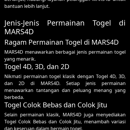
bantuan lebih lanjut.
Jenis-Jenis Permainan Togel di
MARS4D
Ragam Permainan Togel di MARS4D
MARS4D menawarkan berbagai jenis permainan togel
yang menarik.
Togel 4D, 3D, dan 2D
Nikmati permainan togel klasik dengan Togel 4D, 3D,
dan 2D di MARS4D. Setiap jenis permainan
menawarkan tantangan dan peluang menang yang
berbeda.
Togel Colok Bebas dan Colok Jitu
Selain permainan klasik, MARS4D juga menyediakan
Togel Colok Bebas dan Colok Jitu, menambah variasi
dan keseruan dalam bermain togel.