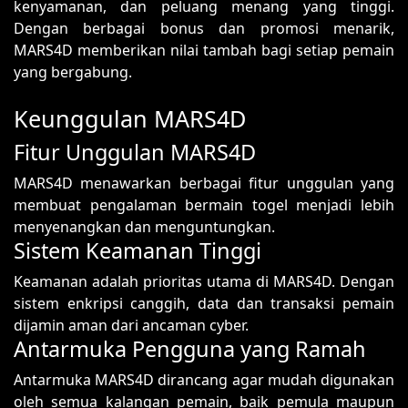
kenyamanan, dan peluang menang yang tinggi.
Dengan berbagai bonus dan promosi menarik,
MARS4D memberikan nilai tambah bagi setiap pemain
yang bergabung.
Keunggulan MARS4D
Fitur Unggulan MARS4D
MARS4D menawarkan berbagai fitur unggulan yang
membuat pengalaman bermain togel menjadi lebih
menyenangkan dan menguntungkan.
Sistem Keamanan Tinggi
Keamanan adalah prioritas utama di MARS4D. Dengan
sistem enkripsi canggih, data dan transaksi pemain
dijamin aman dari ancaman cyber.
Antarmuka Pengguna yang Ramah
Antarmuka MARS4D dirancang agar mudah digunakan
oleh semua kalangan pemain, baik pemula maupun