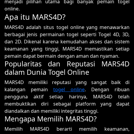
menjadi pilihan utama bagi banyak pemain togel
online.
Apa itu MARS4D?
MARS4D adalah situs togel online yang menawarkan
berbagai jenis permainan togel seperti Togel 4D, 3D,
dan 2D. Dikenal karena kemudahan akses dan sistem
keamanan yang tinggi, MARS4D memastikan setiap
pemain dapat bermain dengan aman dan nyaman.
Popularitas dan Reputasi MARS4D
dalam Dunia Togel Online
MARS4D memiliki reputasi yang sangat baik di
kalangan pemain
togel online
. Dengan ribuan
pengguna aktif setiap harinya, MARS4D telah
membuktikan diri sebagai platform yang dapat
diandalkan dan memiliki integritas tinggi.
Mengapa Memilih MARS4D?
Memilih MARS4D berarti memilih keamanan,