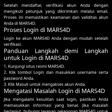
Setelah mendaftar, verifikasi akun Anda dengan
mengikuti petunjuk yang dikirimkan melalui email.
Proses ini memastikan keamanan dan validitas akun
Anda di MARS4D.
Proses Login di MARS4D
Login ke akun MARS4D Anda dengan mudah setelah
verifikasi.
Panduan Langkah demi Langkah
untuk Login di MARS4D
1. Kunjungi situs resmi MARS4D.
2. Klik tombol Login dan masukkan username serta
password Anda.
3. Klik Masuk untuk mengakses akun Anda.
Mengatasi Masalah Login di MARS4D
Jika mengalami kesulitan saat login, pastikan Anda
memasukkan informasi yang benar. Jika masalah
berlanjut, hubungi layanan pelanggan MARS4D untuk