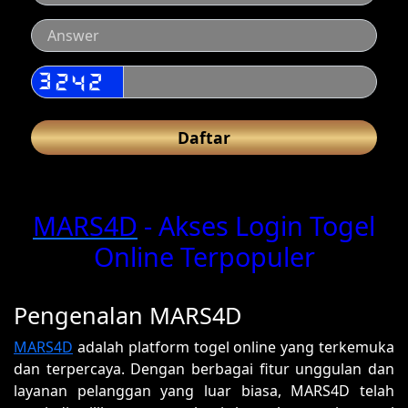
Daftar
MARS4D
- Akses Login Togel
Online Terpopuler
Pengenalan MARS4D
MARS4D
adalah platform togel online yang terkemuka
dan terpercaya. Dengan berbagai fitur unggulan dan
layanan pelanggan yang luar biasa, MARS4D telah