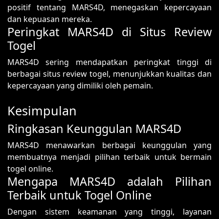
positif tentang MARS4D, menegaskan kepercayaan
dan kepuasan mereka.
Peringkat MARS4D di Situs Review
Togel
MARS4D sering mendapatkan peringkat tinggi di
berbagai situs review togel, menunjukkan kualitas dan
kepercayaan yang dimiliki oleh pemain.
Kesimpulan
Ringkasan Keunggulan MARS4D
MARS4D menawarkan berbagai keunggulan yang
membuatnya menjadi pilihan terbaik untuk bermain
togel online.
Mengapa MARS4D adalah Pilihan
Terbaik untuk Togel Online
Dengan sistem keamanan yang tinggi, layanan