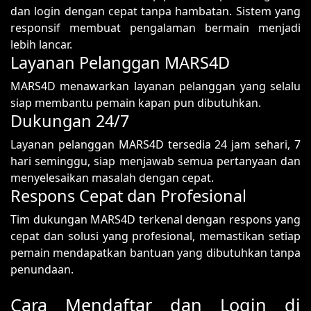
dan login dengan cepat tanpa hambatan. Sistem yang
responsif membuat pengalaman bermain menjadi
lebih lancar.
Layanan Pelanggan MARS4D
MARS4D menawarkan layanan pelanggan yang selalu
siap membantu pemain kapan pun dibutuhkan.
Dukungan 24/7
Layanan pelanggan MARS4D tersedia 24 jam sehari, 7
hari seminggu, siap menjawab semua pertanyaan dan
menyelesaikan masalah dengan cepat.
Respons Cepat dan Profesional
Tim dukungan MARS4D terkenal dengan respons yang
cepat dan solusi yang profesional, memastikan setiap
pemain mendapatkan bantuan yang dibutuhkan tanpa
penundaan.
Cara Mendaftar dan Login di