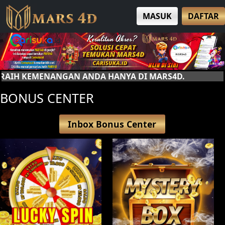
MASUK
DAFTAR
IH KEMENANGAN ANDA HANYA DI MARS4D.
BONUS CENTER
Inbox Bonus Center