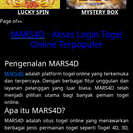
LUCKY SPIN
MYSTERY BOX
Page of
«
»
MARS4D
- Akses Login Togel
Online Terpopuler
Pengenalan MARS4D
MARS4D
adalah platform togel online yang terkemuka
dan terpercaya. Dengan berbagai fitur unggulan dan
layanan pelanggan yang luar biasa, MARS4D telah
menjadi pilihan utama bagi banyak pemain togel
online.
Apa itu MARS4D?
MARS4D adalah situs togel online yang menawarkan
berbagai jenis permainan togel seperti Togel 4D, 3D,