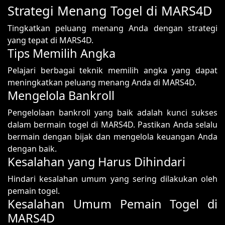
Strategi Menang Togel di MARS4D
Tingkatkan peluang menang Anda dengan strategi
yang tepat di MARS4D.
Tips Memilih Angka
Pelajari berbagai teknik memilih angka yang dapat
meningkatkan peluang menang Anda di MARS4D.
Mengelola Bankroll
Pengelolaan bankroll yang baik adalah kunci sukses
dalam bermain togel di MARS4D. Pastikan Anda selalu
bermain dengan bijak dan mengelola keuangan Anda
dengan baik.
Kesalahan yang Harus Dihindari
Hindari kesalahan umum yang sering dilakukan oleh
pemain togel.
Kesalahan Umum Pemain Togel di
MARS4D