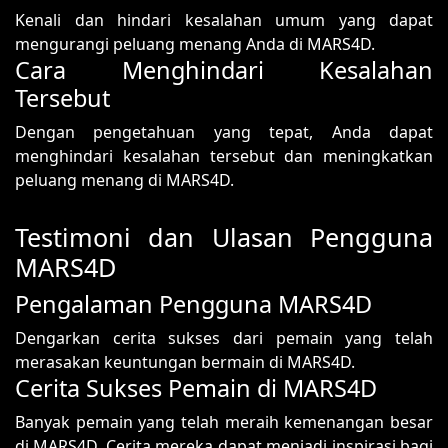
Kenali dan hindari kesalahan umum yang dapat
mengurangi peluang menang Anda di MARS4D.
Cara Menghindari Kesalahan
Tersebut
Dengan pengetahuan yang tepat, Anda dapat
menghindari kesalahan tersebut dan meningkatkan
peluang menang di MARS4D.
Testimoni dan Ulasan Pengguna
MARS4D
Pengalaman Pengguna MARS4D
Dengarkan cerita sukses dari pemain yang telah
merasakan keuntungan bermain di MARS4D.
Cerita Sukses Pemain di MARS4D
Banyak pemain yang telah meraih kemenangan besar
di MARS4D. Cerita mereka dapat menjadi inspirasi bagi